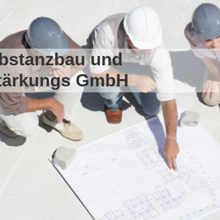
bstanzbau und
tärkungs GmbH